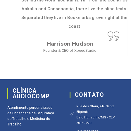
Behind the word mountains, far from the countries
Vokalia and Consonantia, there live the blind texts.
Separated they live in Bookmarks grove right at the
coast
Harrison Hudson
Founder & CEO of XpeedStudio
CLÍNICA
CONTATO
AUDIOCOMP
Rua dos Otoni, 416 Santa
Atendimento personalizado
Efigênia,
de Engenharia de Segurança
Belo Horizonte/MG - CEP
do Trabalho e Medicina do
30150-270
Trabalho.